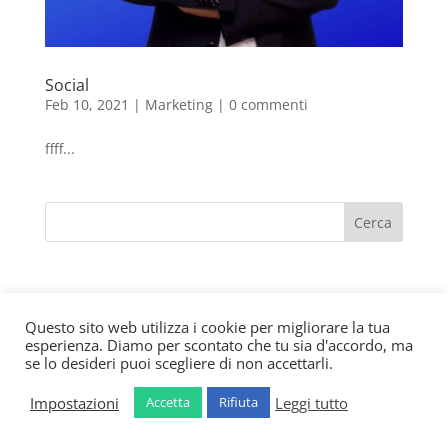
Social
Feb 10, 2021
|
Marketing
|
0 commenti
ffff...
Questo sito web utilizza i cookie per migliorare la tua
© Copyright 2020 All Rights Reserved - Stefano
esperienza. Diamo per scontato che tu sia d'accordo, ma
Delledonne - P. IVA 04207080989
se lo desideri puoi scegliere di non accettarli.
Impostazioni
Leggi tutto
Accetta
Rifiuta