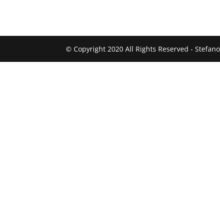
2 ore d
€180.00
© Copyright 2020 All Rights Reserved - Stefan